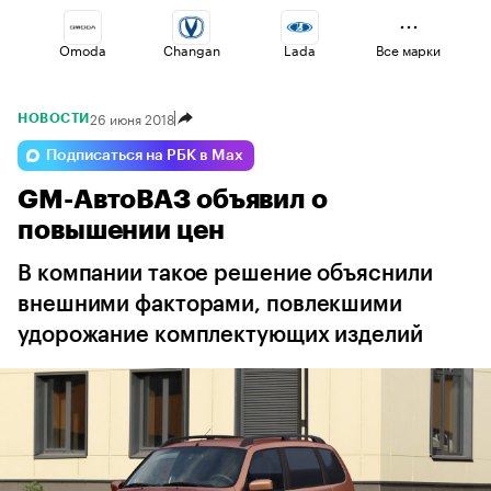
Omoda
Changan
Lada
Все марки
26 июня 2018
НОВОСТИ
Jaecoo
Voyah
Haval
Подписаться на РБК в Max
GM-АвтоВАЗ объявил о
Volga
Esteo
Geely
повышении цен
В компании такое решение объяснили
внешними факторами, повлекшими
удорожание комплектующих изделий