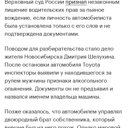
Верховный суд России
признал
незаконным
лишение водительских прав за пьяное
вождение, если личность автомобилиста
была установлена только с его слов и не
подтверждена документами.
Поводом для разбирательства стало дело
жителя Новосибирска Дмитрия Шелухина.
00:00
/
00:00
После остановки автомобиля Toyota
инспекторы выявили у находившегося за
рулем мужчины признаки алкогольного
опьянения. Документы он не предъявил и
назвался именем владельца машины.
Позже оказалось, что автомобилем управлял
двоюродный брат собственника, который
внешне был на него похож. Однако мировой