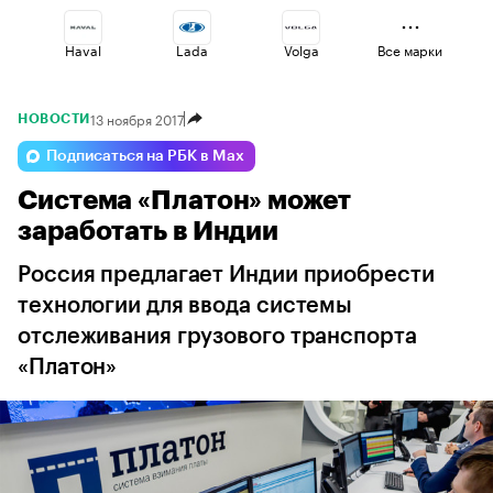
Haval
Lada
Volga
Все марки
13 ноября 2017
НОВОСТИ
Geely
Voyah
Esteo
Подписаться на РБК в Max
Система «Платон» может
Omoda
Jaecoo
Changan
заработать в Индии
Россия предлагает Индии приобрести
технологии для ввода системы
отслеживания грузового транспорта
«Платон»