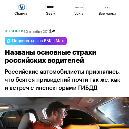
Changan
Geely
Volga
Все марки
30 октября 2017
НОВОСТИ
Omoda
Voyah
Esteo
Подписаться на РБК в Max
Названы основные страхи
Haval
Jaecoo
Lada
российских водителей
Российские автомобилисты признались,
что боятся привидений почти так же, как
и встреч с инспекторами ГИБДД