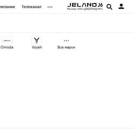
...
омпании
Телеканал
изионеры
дования
Omoda
Voyah
Все марки
наличной валюты