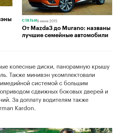
вэны
8 июня 2015
СТАТЬИ
От Mazda3 до Murano: названы
лучшие семейные автомобили
вые колесные диски, панорамную крышу
ль. Также минивэн укомплектовали
ьтимедийной системой с большим
оприводом сдвижных боковых дверей и
ий. За доплату водителям также
rman Kardon.