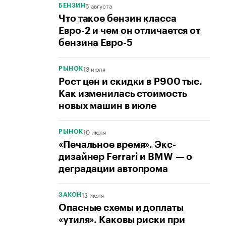
6 августа
БЕНЗИН
Что такое бензин класса
Евро-2 и чем он отличается от
бензина Евро-5
13 июля
РЫНОК
Рост цен и скидки в ₽900 тыс.
Как изменилась стоимость
новых машин в июле
10 июля
РЫНОК
«Печальное время». Экс-
дизайнер Ferrari и BMW — о
деградации автопрома
13 июля
ЗАКОН
Опасные схемы и доплаты
«утиля». Каковы риски при