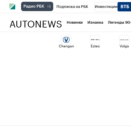
Подписка на РБК
Инвестиции
AUTONEWS
РБК Вино
Спорт
Школа управлени
Новинки
Изнанка
Легенды 90
Национальные проекты
Город
Ст
Changan
Esteo
Volga
Кредитные рейтинги
Франшизы
Проверка контрагентов
Политика