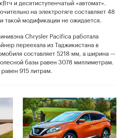
кВтч и десятиступенчатый «автомат».
ючительно на электротяге составляет 48
и такой модификации не ожидается.
нивэна Сhrysler Pacifica работала
йнер переехала из Таджикистана в
омобиля составляет 5218 мм, а ширина —
колесной базы равен 3078 миллиметрам.
равен 915 литрам.