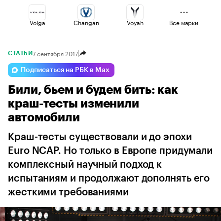
Volga
Changan
Voyah
Все марки
7 сентября 2017
СТАТЬИ
Haval
Omoda
Jaecoo
Подписаться на РБК в Max
Били, бьем и будем бить: как
Lada
Geely
Esteo
краш-тесты изменили
автомобили
Краш-тесты существовали и до эпохи
Euro NCAP. Но только в Европе придумали
комплексный научный подход к
испытаниям и продолжают дополнять его
жесткими требованиями