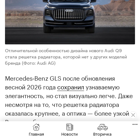
Отличительной особенностью дизайна нового Audi Q9
стала решетка радиатора, которой нет у других моделей
бренда
(Фото: Audi AG)
Mercedes‑Benz GLS после обновления
весной 2026 года
сохранил
узнаваемую
элегантность, но стал визуально легче. Даже
несмотря на то, что решетка радиатора
оказалась крупнее, а оптика — более узкой.
В целом образ получился технологичным и
сдержанным, оставшись в рамках
Главная
Новости
Вторичка
классической роскоши, которую