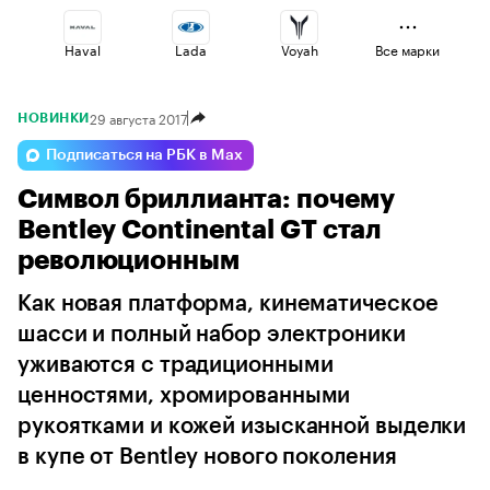
Haval
Lada
Voyah
Все марки
29 августа 2017
НОВИНКИ
Jaecoo
Changan
Esteo
Подписаться на РБК в Max
Символ бриллианта: почему
Omoda
Volga
Geely
Bentley Continental GT стал
революционным
Как новая платформа, кинематическое
шасси и полный набор электроники
уживаются с традиционными
ценностями, хромированными
рукоятками и кожей изысканной выделки
в купе от Bentley нового поколения