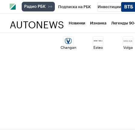
Подписка на РБК
Инвестиции
AUTONEWS
РБК Вино
Спорт
Школа управлени
Новинки
Изнанка
Легенды 90
Национальные проекты
Город
Ст
Changan
Esteo
Volga
Кредитные рейтинги
Франшизы
Политика
Экономика
Бизнес
Т