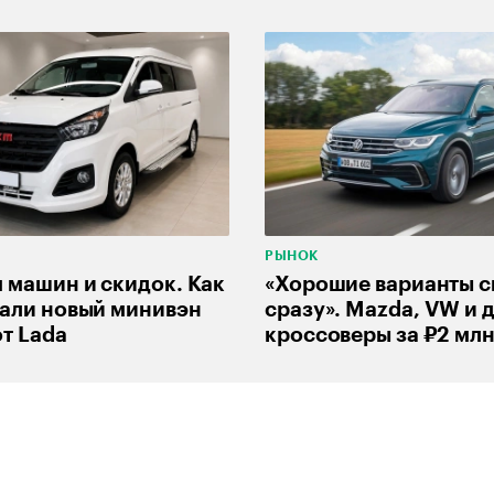
РЫНОК
машин и скидок. Как
«Хорошие варианты 
али новый минивэн
сразу». Mazda, VW и 
т Lada
кроссоверы за ₽2 мл