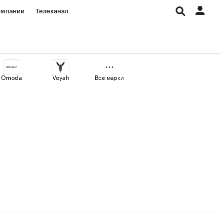
омпании
Телеканал
изионеры
дования
Omoda
Voyah
Все марки
Проверка контрагентов