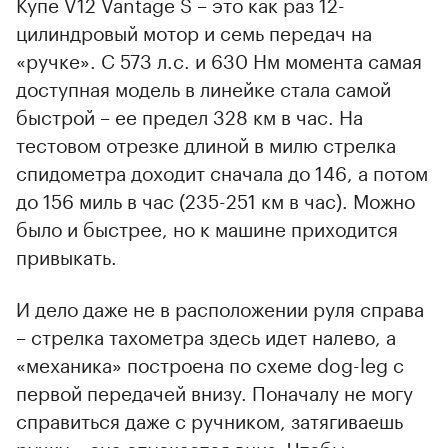
Купе V12 Vantage S – это как раз 12-
цилиндровый мотор и семь передач на
«ручке». С 573 л.с. и 630 Нм момента самая
доступная модель в линейке стала самой
быстрой – ее предел 328 км в час. На
тестовом отрезке длиной в милю стрелка
спидометра доходит сначала до 146, а потом
до 156 миль в час (235-251 км в час). Можно
было и быстрее, но к машине приходится
привыкать.
И дело даже не в расположении руля справа
– стрелка тахометра здесь идет налево, а
«механика» построена по схеме dog-leg с
первой передачей внизу. Поначалу не могу
справиться даже с ручником, затягиваешь
ручку – она опускается вниз. Чтобы