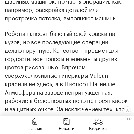
швейных машинок, но часть операций, как,
например, раскройка деталей или
прострочка потолка, выполняют машины.
Роботы наносят базовый слой краски на
кузов, но все последующие операции
делают вручную. Качество – предмет для
гордости: все полосы и элементы других
цветов рисованные. Впрочем,
сверхэкслюзивные гиперкары Vulcan
красили не здесь, а в Ньюпорт Пагнелле.
Атмосфера на заводе непринужденная,
рабочие в белоснежных поло не носят касок
и защитных очков. За исключением тех, кто
трудится на вредных производствах: в
окрасочном цехе и цехе склейки кузовных
Главная
Новости
Вторичка
деталей. Все перемещаются по территории,