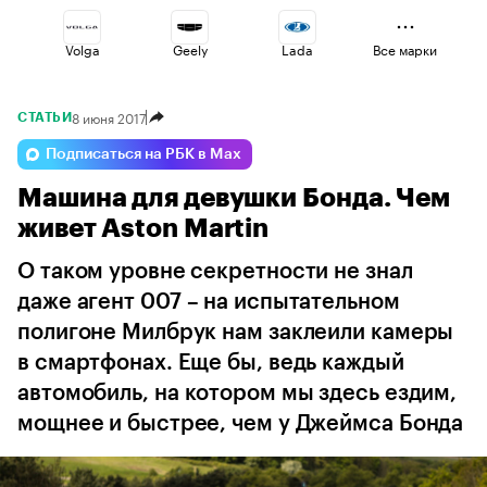
Volga
Geely
Lada
Все марки
8 июня 2017
СТАТЬИ
Esteo
Voyah
Jaecoo
Подписаться на РБК в Max
Машина для девушки Бонда. Чем
Changan
Haval
Omoda
живет Aston Martin
О таком уровне секретности не знал
даже агент 007 – на испытательном
полигоне Милбрук нам заклеили камеры
в смартфонах. Еще бы, ведь каждый
автомобиль, на котором мы здесь ездим,
мощнее и быстрее, чем у Джеймса Бонда