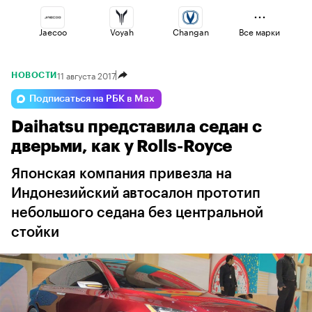
Jaecoo
Voyah
Changan
Все марки
11 августа 2017
НОВОСТИ
Omoda
Haval
Esteo
Подписаться на РБК в Max
Daihatsu представила седан с
Volga
Geely
Lada
дверьми, как у Rolls-Royce
Японская компания привезла на
Индонезийский автосалон прототип
небольшого седана без центральной
стойки