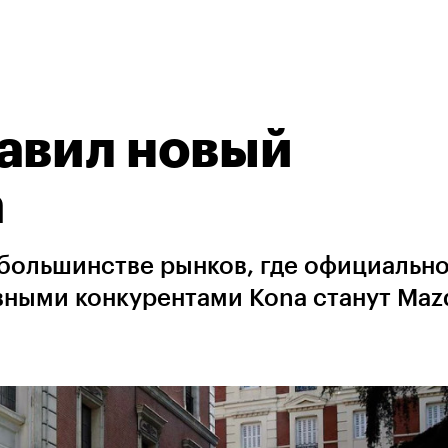
авил новый
a
 большинстве рынков, где официальн
вными конкурентами Kona станут Maz