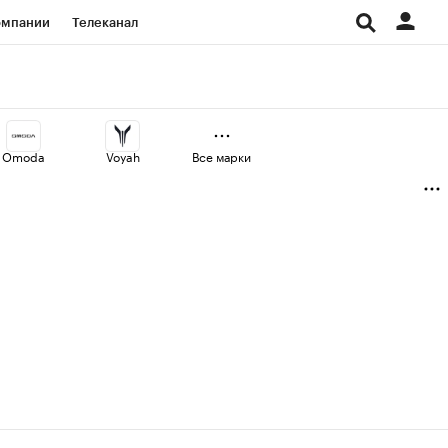
омпании
Телеканал
изионеры
дования
Omoda
Voyah
Все марки
Проверка контрагентов