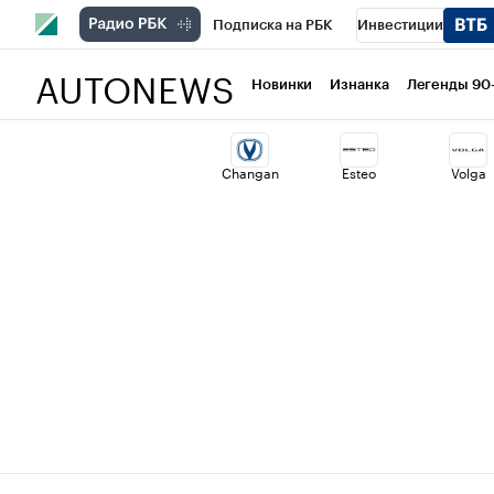
Подписка на РБК
Инвестиции
AUTONEWS
РБК Вино
Спорт
Школа управлени
Новинки
Изнанка
Легенды 90
Национальные проекты
Город
Ст
Changan
Esteo
Volga
Кредитные рейтинги
Франшизы
Политика
Экономика
Бизнес
Т