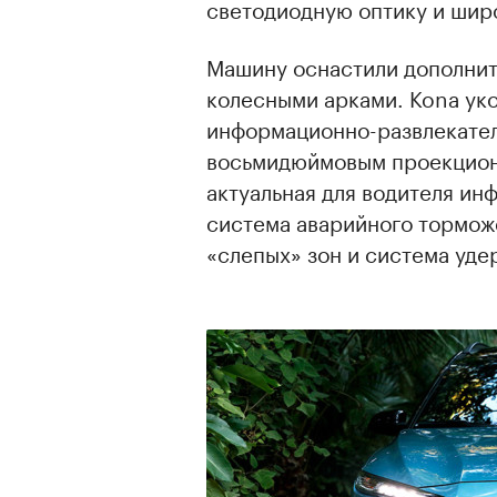
светодиодную оптику и шир
Машину оснастили дополнит
колесными арками. Kona ук
информационно-развлекател
восьмидюймовым проекционн
актуальная для водителя ин
система аварийного тормож
«слепых» зон и система уде