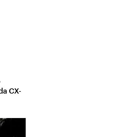
о
da CX-