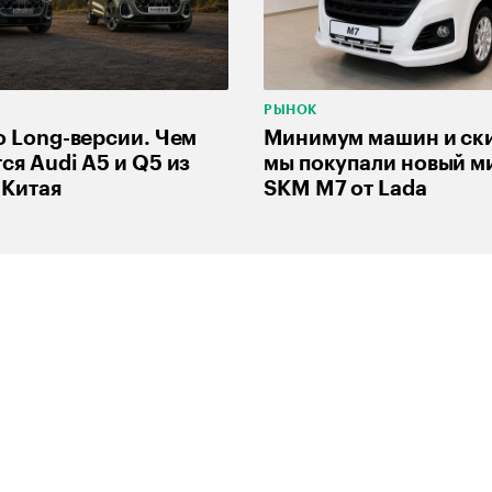
РЫНОК
о Long-версии. Чем
Минимум машин и ски
ся Audi A5 и Q5 из
мы покупали новый м
 Китая
SKM M7 от Lada