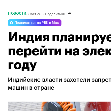
3 мая 2017
Поделиться
НОВОСТИ
Подписаться на РБК в Max
Индия планиру
перейти на эле
году
Индийские власти захотели запре
машин в стране