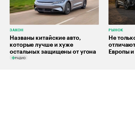
ЗАКОН
РЫНОК
Названы китайские авто,
Не тольк
которые лучше и хуже
отличают
остальных защищены от угона
Европы и
РАДИО