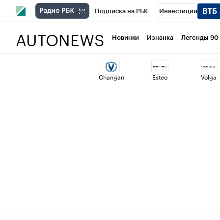
Подписка на РБК
Инвестиции
AUTONEWS
РБК Вино
Спорт
Школа управлени
Новинки
Изнанка
Легенды 90
Национальные проекты
Город
Ст
Changan
Esteo
Volga
Кредитные рейтинги
Франшизы
Политика
Экономика
Бизнес
Т