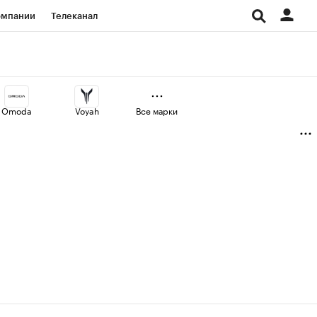
омпании
Телеканал
изионеры
дования
Omoda
Voyah
Все марки
Проверка контрагентов