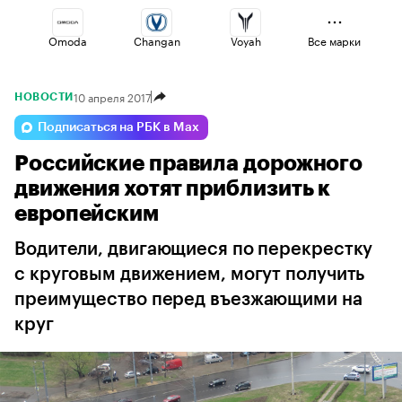
Omoda
Changan
Voyah
Все марки
10 апреля 2017
НОВОСТИ
Esteo
Jaecoo
Geely
Подписаться на РБК в Max
Российские правила дорожного
Lada
Volga
Haval
движения хотят приблизить к
европейским
Водители, двигающиеся по перекрестку
с круговым движением, могут получить
преимущество перед въезжающими на
круг