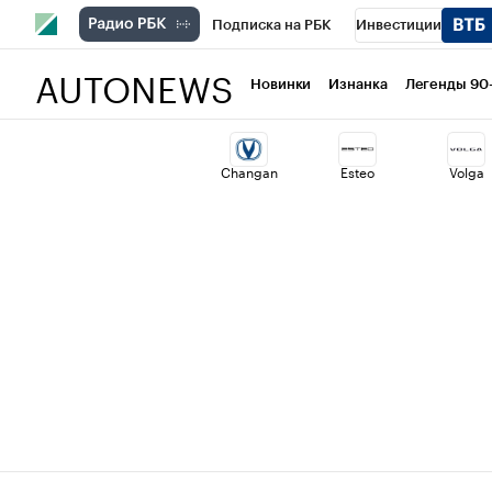
Подписка на РБК
Инвестиции
AUTONEWS
РБК Вино
Спорт
Школа управлени
Новинки
Изнанка
Легенды 90
Национальные проекты
Город
Ст
Changan
Esteo
Volga
Кредитные рейтинги
Франшизы
Политика
Экономика
Бизнес
Т