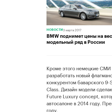
3 марта 2017
НОВОСТИ
BMW поднимет цены на ве
модельный ряд в России
Кроме этого немецкие СМИ 
разработать новый флагман
конкурентом баварского 9-S
Class. Дизайн модели сдела
Future Luxury concept, кот
автосалоне в 2014 году. Пр
году.