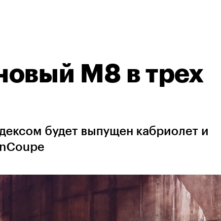
овый M8 в трех
ндексом будет выпущен кабриолет и
anCoupe