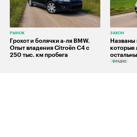
РЫНОК
ЗАКОН
Грохот и болячки а-ля BMW.
Названы 
Опыт владения Citroёn C4 с
которые 
250 тыс. км пробега
остальны
РАДИО