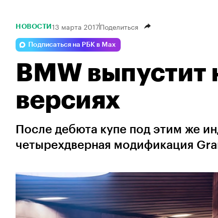
13 марта 2017
Поделиться
НОВОСТИ
Подписаться на РБК в Max
BMW выпустит н
версиях
После дебюта купе под этим же и
четырехдверная модификация Gr