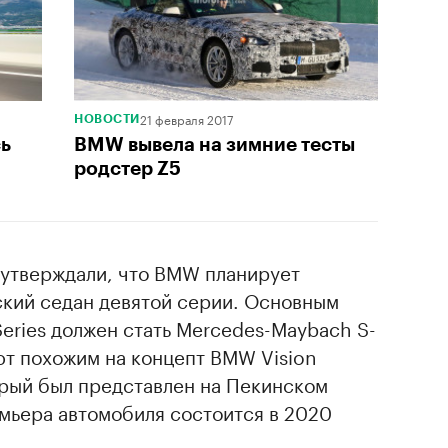
21 февраля 2017
НОВОСТИ
сь
BMW вывела на зимние тесты
родстер Z5
утверждали, что BMW планирует
ский седан девятой серии. Основным
eries должен стать Mercedes-Maybach S-
ют похожим на концепт BMW Vision
орый был представлен на Пекинском
емьера автомобиля состоится в 2020