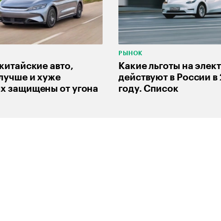
РЫНОК
китайские авто,
Какие льготы на элек
лучше и хуже
действуют в России в
х защищены от угона
году. Список