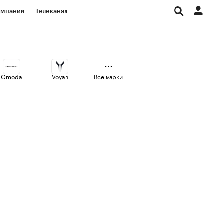
омпании
Телеканал
изионеры
дования
Omoda
Voyah
Все марки
Проверка контрагентов