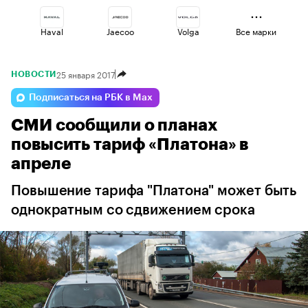
Haval
Jaecoo
Volga
Все марки
25 января 2017
НОВОСТИ
Changan
Lada
Voyah
Подписаться на РБК в Max
СМИ сообщили о планах
Esteo
Geely
Omoda
повысить тариф «Платона» в
апреле
Повышение тарифа "Платона" может быть
однократным со сдвижением срока