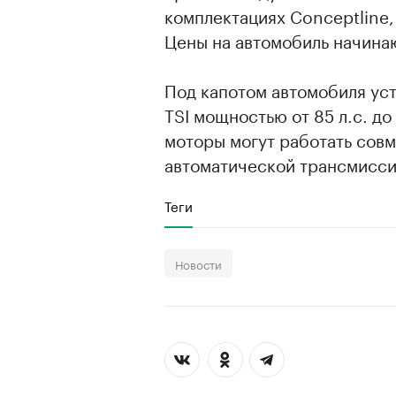
комплектациях Conceptline, T
Цены на автомобиль начина
Под капотом автомобиля уста
TSI мощностью от 85 л.с. до
00:00
/
00:00
моторы могут работать сов
автоматической трансмиссие
Теги
Новости