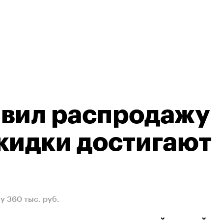
явил распродажу
кидки достигают
 360 тыс. руб.