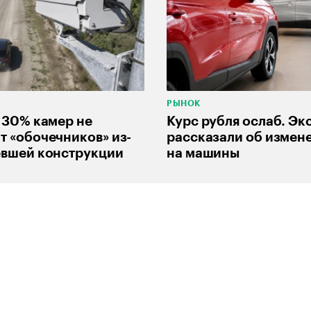
РЫНОК
 30% камер не
Курс рубля ослаб. Эк
 «обочечников» из-
рассказали об измен
евшей конструкции
на машины