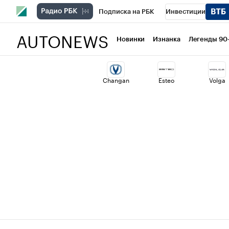
Подписка на РБК
Инвестиции
AUTONEWS
РБК Вино
Спорт
Школа управлени
Новинки
Изнанка
Легенды 90
Национальные проекты
Город
Ст
Changan
Esteo
Volga
Кредитные рейтинги
Франшизы
Проверка контрагентов
Политика