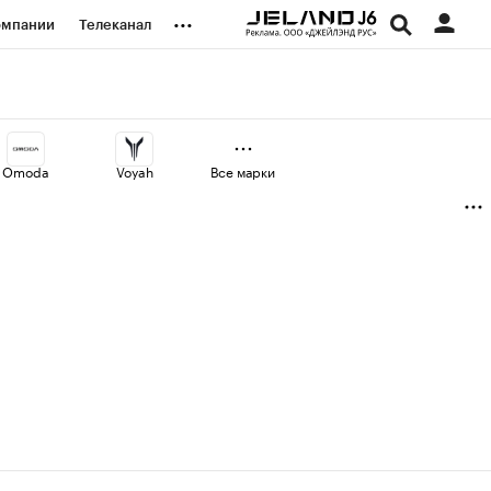
...
омпании
Телеканал
изионеры
дования
Omoda
Voyah
Все марки
наличной валюты