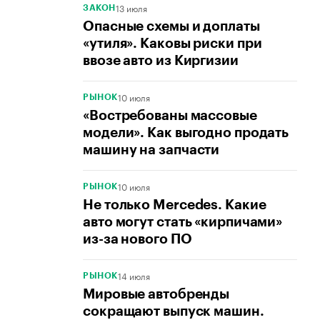
13 июля
ЗАКОН
Опасные схемы и доплаты
«утиля». Каковы риски при
ввозе авто из Киргизии
10 июля
РЫНОК
«Востребованы массовые
модели». Как выгодно продать
машину на запчасти
10 июля
РЫНОК
Не только Mercedes. Какие
авто могут стать «кирпичами»
из-за нового ПО
14 июля
РЫНОК
Мировые автобренды
сокращают выпуск машин.