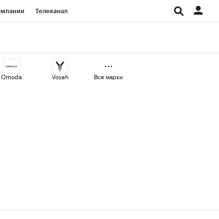
омпании
Телеканал
изионеры
дования
Omoda
Voyah
Все марки
Проверка контрагентов