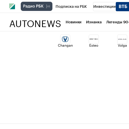
Подписка на РБК
Инвестиции
AUTONEWS
РБК Вино
Спорт
Школа управлени
Новинки
Изнанка
Легенды 90
Национальные проекты
Город
Ст
Changan
Esteo
Volga
Кредитные рейтинги
Франшизы
Политика
Экономика
Бизнес
Т