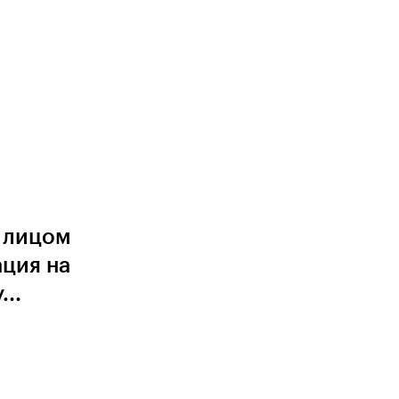
м лицом
ация на
..