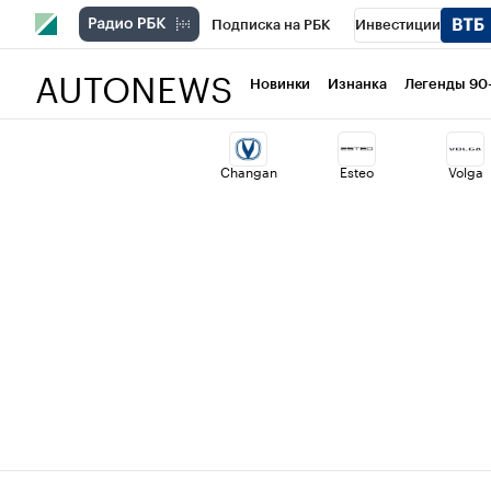
Подписка на РБК
Инвестиции
AUTONEWS
РБК Вино
Спорт
Школа управлени
Новинки
Изнанка
Легенды 90
Национальные проекты
Город
Ст
Changan
Esteo
Volga
Кредитные рейтинги
Франшизы
Проверка контрагентов
Политика