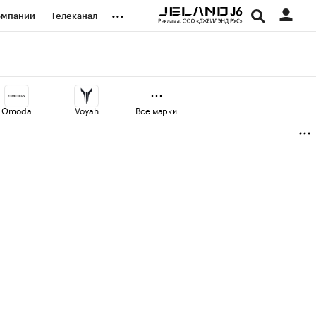
...
омпании
Телеканал
изионеры
дования
Omoda
Voyah
Все марки
наличной валюты