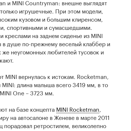
an и MINI Countryman: внешне выглядят
 только игрушечные. При этом модели,
ысоким кузовом и большим клиренсом,
ми, спортивными и сумасшедшими.
 креслами на заднем сиденье из MINI
ы в душе по-прежнему веселый клаббер и
х же неугомонных любителей тусовок и
кают.
т MINI вернулась к истокам. Rocketman,
MINI: длина малыша всего 3419 мм, в то
 MINI One – 3723 мм.
ют на базе концепта
MINI Rocketman
,
ру на автосалоне в Женеве в марте 2011
ц порадовал ретростилем, великолепно