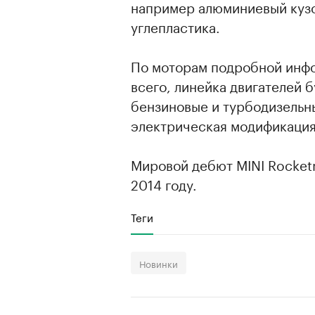
например алюминиевый кузо
углепластика.
По моторам подробной инфо
всего, линейка двигателей 
бензиновые и турбодизельн
00:00
/
00:00
электрическая модификация
Мировой дебют MINI Rocket
2014 году.
Теги
Новинки