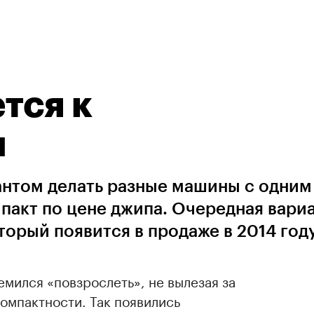
тся к
и
антом делать разные машины с одни
пакт по цене джипа. Очередная вари
торый появится в продаже в 2014 году.
емился «повзрослеть», не вылезая за
омпактности. Так появились