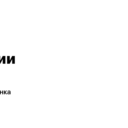
ии
нка