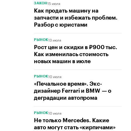
15 июля
ЗАКОН
Как продать машину на
запчасти и избежать проблем.
Разбор с юристами
13 июля
РЫНОК
Рост цен и скидки в ₽900 тыс.
Как изменилась стоимость
новых машин в июле
10 июля
РЫНОК
«Печальное время». Экс-
дизайнер Ferrari и BMW — о
деградации автопрома
10 июля
РЫНОК
Не только Mercedes. Какие
авто могут стать «кирпичами»