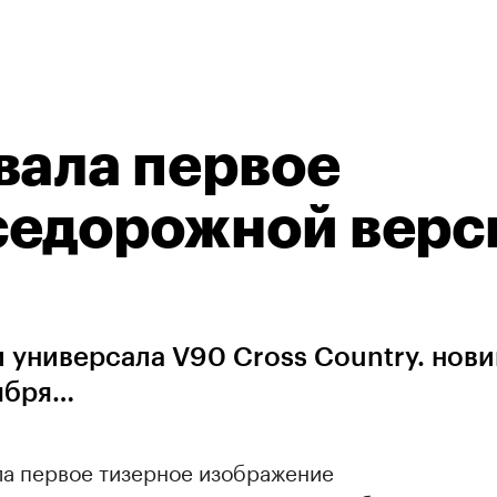
вала первое
седорожной верс
универсала V90 Cross Country. нови
тября…
ла первое тизерное изображение