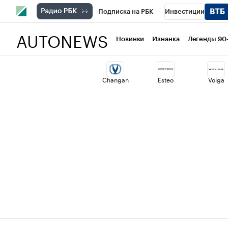
Подписка на РБК
Инвестиции
AUTONEWS
РБК Вино
Спорт
Школа управлени
Новинки
Изнанка
Легенды 90
Национальные проекты
Город
Ст
Changan
Esteo
Volga
Кредитные рейтинги
Франшизы
Проверка контрагентов
Политика