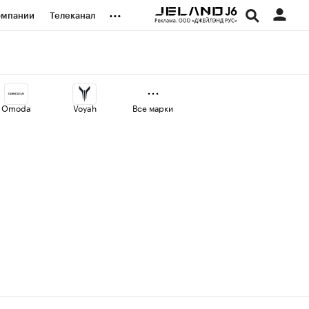
...
омпании
Телеканал
изионеры
дования
Omoda
Voyah
Все марки
наличной валюты