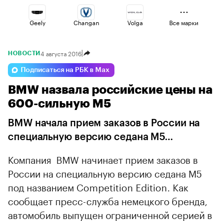
Geely
Changan
Volga
Все марки
4 августа 2016
НОВОСТИ
Voyah
Omoda
Esteo
Подписаться на РБК в Max
BMW назвала российские цены на
Jaecoo
Haval
Lada
600-сильную M5
BMW начала прием заказов в России на
специальную версию седана M5…
Компания BMW начинает прием заказов в
России на специальную версию седана M5
под названием Competition Edition. Как
сообщает пресс-служба немецкого бренда,
автомобиль выпущен ограниченной серией в