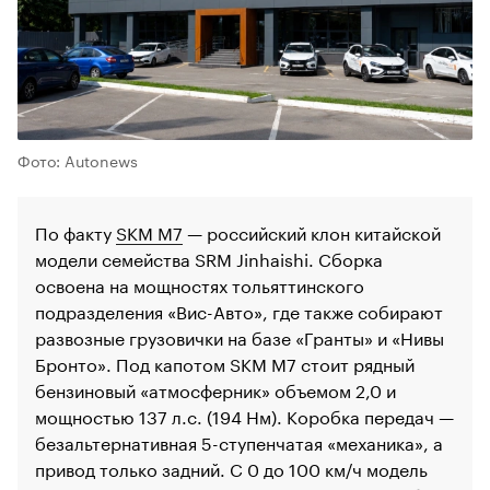
00:00
/
00:00
Фото: Autonews
По факту
SKM M7
— российский клон китайской
модели семейства SRM Jinhaishi. Сборка
освоена на мощностях тольяттинского
подразделения «Вис-Авто», где также собирают
развозные грузовички на базе «Гранты» и «Нивы
Бронто». Под капотом SKM M7 стоит рядный
бензиновый «атмосферник» объемом 2,0 и
мощностью 137 л.с. (194 Нм). Коробка передач —
безальтернативная 5-ступенчатая «механика», а
привод только задний. С 0 до 100 км/ч модель