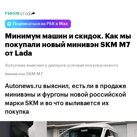
07:00
РЫНОК
Подписаться на РБК в Max
Минимум машин и скидок. Как мы
покупали новый минивэн SKM M7
от Lada
Autonews выяснил у дилеров условия покупки нового
минивэна SKM M7
Autonews.ru выяснил, есть ли в продаже
минивэны и фургоны новой российской
марки SKM и во что выливается их
покупка