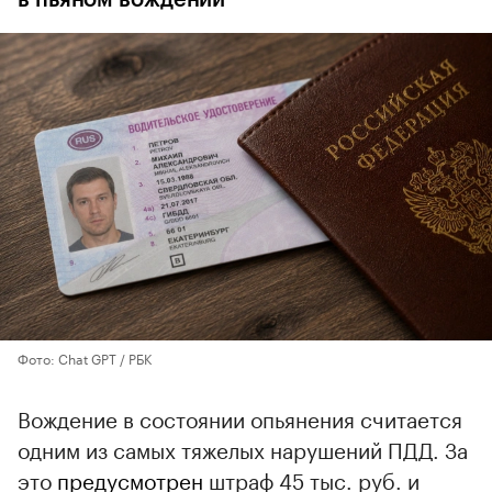
в пьяном вождении
Фото: Chat GPT / РБК
Вождение в состоянии опьянения считается
одним из самых тяжелых нарушений ПДД. За
это
предусмотрен
штраф 45 тыс. руб. и