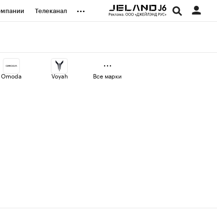
...
омпании
Телеканал
изионеры
дования
Omoda
Voyah
Все марки
наличной валюты