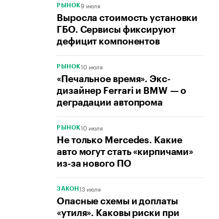
9 июля
РЫНОК
Выросла стоимость установки
ГБО. Сервисы фиксируют
дефицит компонентов
10 июля
РЫНОК
«Печальное время». Экс-
дизайнер Ferrari и BMW — о
деградации автопрома
10 июля
РЫНОК
Не только Mercedes. Какие
авто могут стать «кирпичами»
из-за нового ПО
13 июля
ЗАКОН
Опасные схемы и доплаты
«утиля». Каковы риски при