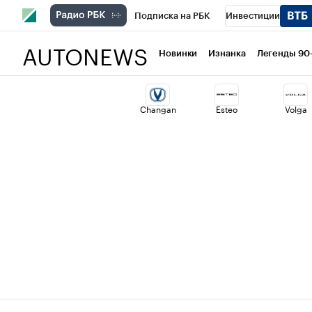
Подписка на РБК
Инвестиции
AUTONEWS
РБК Вино
Спорт
Школа управлени
Новинки
Изнанка
Легенды 90
Национальные проекты
Город
Ст
Changan
Esteo
Volga
Кредитные рейтинги
Франшизы
Проверка контрагентов
Политика