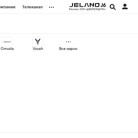
...
омпании
Телеканал
изионеры
дования
Omoda
Voyah
Все марки
наличной валюты