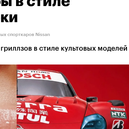
ы в стиле
рки
ных спорткаров Nissan
гриллзов в стиле культовых моделей 