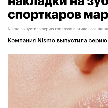
накладки на зуб
спорткаров ма
Nismo выпустила серию гриллзов в стиле легендар
Компания Nismo выпустила серию 