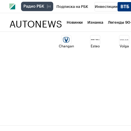
Подписка на РБК
Инвестиции
AUTONEWS
РБК Вино
Спорт
Школа управлени
Новинки
Изнанка
Легенды 90
Национальные проекты
Город
Ст
Changan
Esteo
Volga
Кредитные рейтинги
Франшизы
Проверка контрагентов
Политика