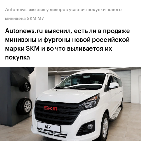
Autonews выяснил у дилеров условия покупки нового
минивэна SKM M7
Autonews.ru выяснил, есть ли в продаже
минивэны и фургоны новой российской
марки SKM и во что выливается их
покупка