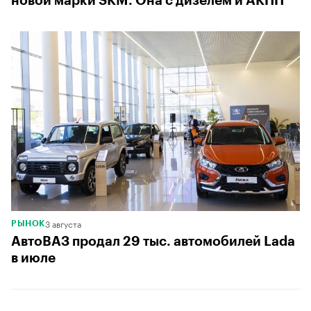
новой марки SKM. Она с дизелем и АКПП
3 августа
РЫНОК
АвтоВАЗ продал 29 тыс. автомобилей Lada
в июле