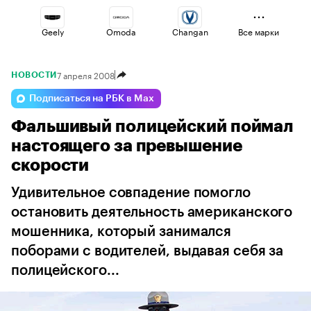
Geely
Omoda
Changan
Все марки
7 апреля 2008
НОВОСТИ
Esteo
Jaecoo
Volga
Подписаться на РБК в Max
Фальшивый полицейский поймал
Voyah
Haval
Lada
настоящего за превышение
скорости
Удивительное совпадение помогло
остановить деятельность американского
мошенника, который занимался
поборами с водителей, выдавая себя за
полицейского...