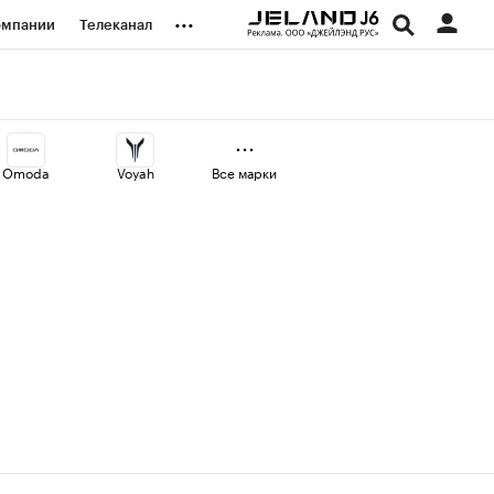
...
омпании
Телеканал
изионеры
дования
Omoda
Voyah
Все марки
наличной валюты