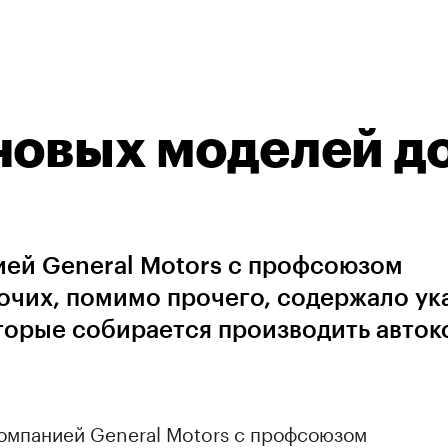
новых моделей д
ией General Motors с профсоюзом
чих, помимо прочего, содержало ук
торые собирается производить авто
омпанией General Motors с профсоюзом