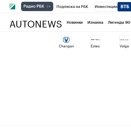
Подписка на РБК
Инвестиции
AUTONEWS
РБК Вино
Спорт
Школа управлени
Новинки
Изнанка
Легенды 90
Национальные проекты
Город
Ст
Changan
Esteo
Volga
Кредитные рейтинги
Франшизы
Проверка контрагентов
Политика