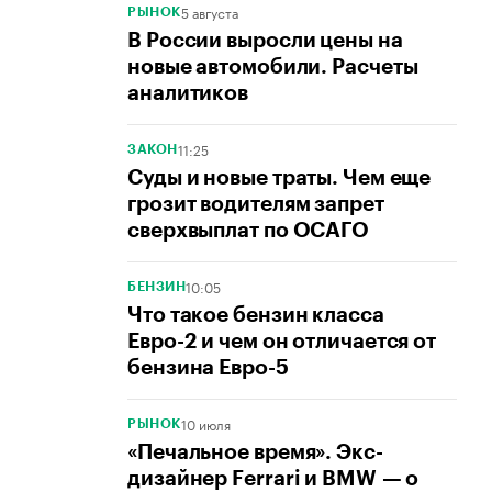
5 августа
РЫНОК
В России выросли цены на
новые автомобили. Расчеты
аналитиков
11:25
ЗАКОН
Суды и новые траты. Чем еще
грозит водителям запрет
сверхвыплат по ОСАГО
10:05
БЕНЗИН
Что такое бензин класса
Евро-2 и чем он отличается от
бензина Евро-5
10 июля
РЫНОК
«Печальное время». Экс-
дизайнер Ferrari и BMW — о