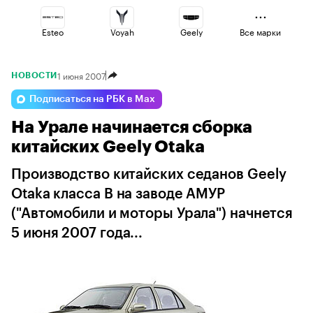
Esteo
Voyah
Geely
Все марки
1 июня 2007
НОВОСТИ
Omoda
Lada
Changan
Подписаться на РБК в Max
На Урале начинается сборка
Jaecoo
Haval
Volga
китайских Geely Otaka
Производство китайских седанов Geely
Otaka класса B на заводе АМУР
("Автомобили и моторы Урала") начнется
5 июня 2007 года...