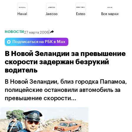
Haval
Jaecoo
Esteo
Все марки
27 марта 2006
НОВОСТИ
Lada
Geely
Volga
Подписаться на РБК в Max
В Новой Зеландии за превышение
Changan
Voyah
Omoda
скорости задержан безрукий
водитель
В Новой Зеландии, близ городка Папамоа,
полицейские остановили автомобиль за
превышение скорости...