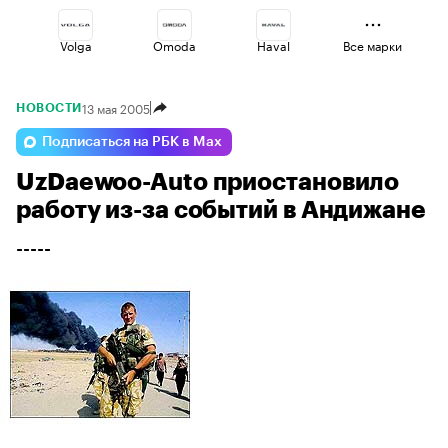
Volga
Omoda
Haval
Все марки
13 мая 2005
НОВОСТИ
Geely
Jaecoo
Lada
Подписаться на РБК в Max
UzDaewoo-Auto приостановило
Voyah
Changan
Esteo
работу из-за событий в Андижане
-----