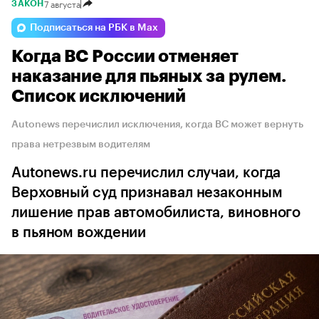
7 августа
ЗАКОН
Подписаться на РБК в Max
Когда ВС России отменяет
наказание для пьяных за рулем.
Список исключений
Autonews перечислил исключения, когда ВС может вернуть
права нетрезвым водителям
Autonews.ru перечислил случаи, когда
Верховный суд признавал незаконным
лишение прав автомобилиста, виновного
в пьяном вождении