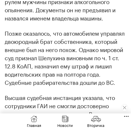
рулем мужчины признаки алкогольного
опьянения. Документы он не предъявил и
назвался именем владельца машины.
Позже оказалось, что автомобилем управлял
двоюродный брат собственника, который
внешне был на него похож. Однако мировой
суд признал Шелухина виновным по ч. 1 ст.
12.8 КоАП, назначил ему штраф и лишил
водительских прав на полтора года.
Судебные разбирательства дошли до ВС.
Высшая судебная инстанция указала, что
сотрудники ГАИ не смогли достоверно
установить личность водителя. В результате
суд отменил решения нижестоящих
Главная
Новости
Вторичка
инстанций и прекратил производство по