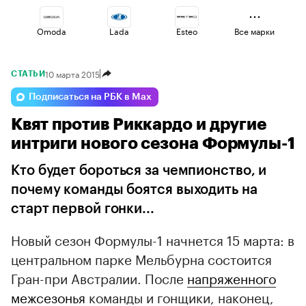
Omoda
Lada
Esteo
Все марки
10 марта 2015
СТАТЬИ
Volga
Jaecoo
Geely
Подписаться на РБК в Max
Квят против Риккардо и другие
Voyah
Haval
Changan
интриги нового сезона Формулы-1
Кто будет бороться за чемпионство, и
почему команды боятся выходить на
старт первой гонки...
Новый сезон Формулы-1 начнется 15 марта: в
центральном парке Мельбурна состоится
Гран-при Австралии. После
напряженного
межсезонья
команды и гонщики, наконец,