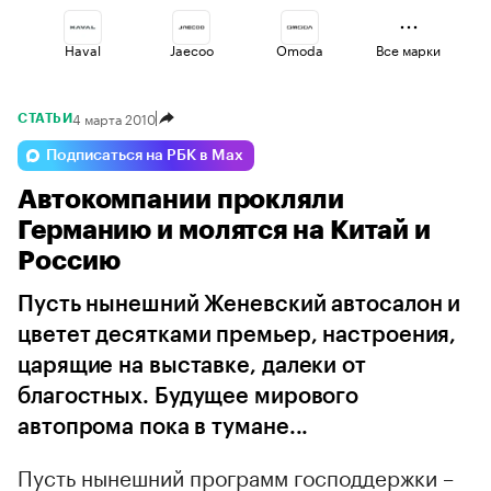
Haval
Jaecoo
Omoda
Все марки
4 марта 2010
СТАТЬИ
Geely
Voyah
Esteo
Подписаться на РБК в Max
Автокомпании прокляли
Volga
Lada
Changan
Германию и молятся на Китай и
Россию
Пусть нынешний Женевский автосалон и
цветет десятками премьер, настроения,
царящие на выставке, далеки от
благостных. Будущее мирового
автопрома пока в тумане...
Пусть нынешний программ господдержки –