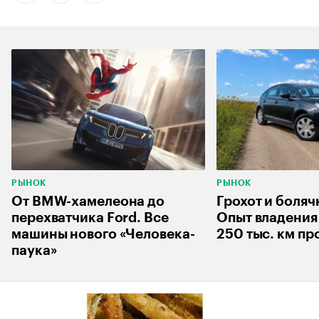
РЫНОК
РЫНОК
От BMW-хамелеона до
Грохот и боляч
перехватчика Ford. Все
Опыт владения 
машины нового «Человека-
250 тыс. км пр
паука»