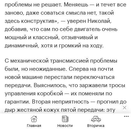
проблемы не решает. Меняешь — и течет все
заново, даже соваться смысла нет, такой
здесь конструктив», — уверен Николай,
добавив, что сам по себе двигатель очень
мощный и классный, отзывчивый и
динамичный, хотя и громкий на ходу.
С механической трансмиссией проблемы
были, но неожиданные. Сперва на почти
новой машине перестали переключаться
передачи. Выяснилось, что заржавели тросы
управления коробкой — их поменяли по
гарантии. Вторая неприятность — прогнил до
дыр жестяной кожух пятой передачи: эту
деталь пришлось восстанавливать и красить.
В остальном, со слов владельца, изредка
Главная
Новости
Вторичка