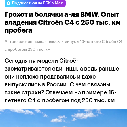
Подписаться на РБК в Max
Грохот и болячки а-ля BMW. Опыт
владения Citroёn C4 с 250 тыс. км
пробега
Автовладелец назвал плюсы и минусы 16-летнего Citroёn C4
с пробегом 250 тыс. км
Сегодня на модели Citroёn
засматриваются единицы, а ведь раньше
они неплохо продавались и даже
выпускались в России. С чем связаны
такие страхи? Отвечаем на примере 16-
летнего C4 с пробегом под 250 тыс. км