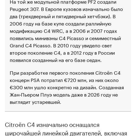
На той же модульной платформе PF2 создали
Peugeot 307. В Европе кузовов изначально было
два (трехдверный и пятидверный хетчбэки). В
00:00
/
00:00
2006 году на базе купе создали раллийную
модификацию C4 WRC, а в 2006 и 2007 годах
появились минивэны C4 Picasso и семиместный
Grand C4 Picasso. В 2010 году увидело свет
второе поколение C4, а в 2012 году в России
появился созданный на его базе седан.
При разработке первого поколения Citroёn C4
концерн PSA потратил €720 млн, из них около
€300 млн ушло конкретно на дизайн. Созданная
Жан‑Пьером Плуэ модель даже в 2026 году не
выглядит устаревшей.
Citroёn C4 изначально оснащался
широчайшей линейкой двигателей, включая