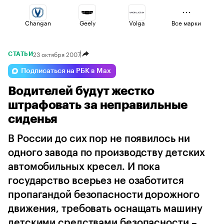
Changan
Geely
Volga
Все марки
23 октября 2007
СТАТЬИ
Voyah
Lada
Jaecoo
Подписаться на РБК в Max
Водителей будут жестко
Esteo
Haval
Omoda
штрафовать за неправильные
сиденья
В России до сих пор не появилось ни
одного завода по производству детских
автомобильных кресел. И пока
государство всерьез не озаботится
пропагандой безопасности дорожного
движения, требовать оснащать машину
детскими средствами безопасности –