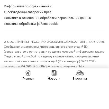
Информация об ограничениях
О соблюдении авторских прав
Политика в отношении обработки персональных данных
Политика обработки файлов cookie
© ООО «БИЗНЕСПРЕСС», АО «РОСБИЗНЕСКОНСАЛТИНГ», 1995–2026.
Сообщения и материалы информационного агентства «РБК»
(свидетельство о регистрации средства массовой информации выдано
Федеральной службой по надзору в сфере связи, информационных
технологий и массовых коммуникаций (Роскомнадзор) 09.12.2015
за номером ИА №ФС77-63848) и сетевого издания «РБК»
(свидетельство о регистрации средства массовой информации выдано
Федеральной службой по надзору в сфере связи, информационных
Главная
Новости
Вторичка
технологий и массовых коммуникаций (Роскомнадзор) 03.12.2021
за номером ЭЛ №ФС77-82385) сопровождаются пометкой «РБК».
18+
letters@rbc.ru
Владельцем сайта является информационное агентство «РБК».
Данные предоставлены:
Мосбиржа
,
Санкт-Петербургская биржа
.
Индексы облигаций предоставлены Cbonds.