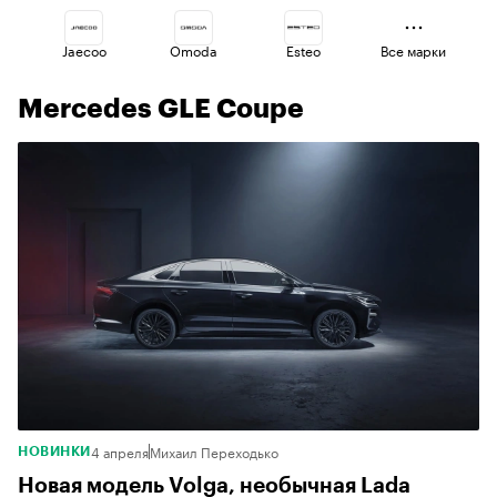
Jaecoo
Omoda
Esteo
Все марки
Mercedes GLE Coupe
Changan
Voyah
Lada
Volga
Geely
Haval
4 апреля
Михаил Переходько
НОВИНКИ
Новая модель Volga, необычная Lada