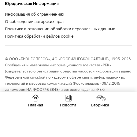
Юридическая Информация
Информация об ограничениях
О соблюдении авторских прав
Политика в отношении обработки персональных данных
Политика обработки файлов cookie
© ООО «БИЗНЕСПРЕСС», АО «РОСБИЗНЕСКОНСАЛТИНГ», 1995–2026.
Сообщения и материалы информационного агентства «РБК»
(свидетельство о регистрации средства массовой информации выдано
Федеральной службой по надзору в сфере связи, информационных
технологий и массовых коммуникаций (Роскомнадзор) 09.12.2015
за номером ИА №ФС77-63848) и сетевого издания «РБК»
(свидетельство о регистрации средства массовой информации выдано
Федеральной службой по надзору в сфере связи, информационных
Главная
Новости
Вторичка
технологий и массовых коммуникаций (Роскомнадзор) 03.12.2021
за номером ЭЛ №ФС77-82385) сопровождаются пометкой «РБК».
18+
letters@rbc.ru
Владельцем сайта является информационное агентство «РБК».
Данные предоставлены:
Мосбиржа
,
Санкт-Петербургская биржа
.