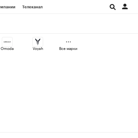
омпании
Телеканал
изионеры
дования
Omoda
Voyah
Все марки
Проверка контрагентов