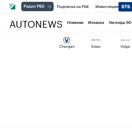
Подписка на РБК
Инвестиции
AUTONEWS
РБК Вино
Спорт
Школа управлени
Новинки
Изнанка
Легенды 90
Национальные проекты
Город
Ст
Changan
Esteo
Volga
Кредитные рейтинги
Франшизы
Политика
Экономика
Бизнес
Т