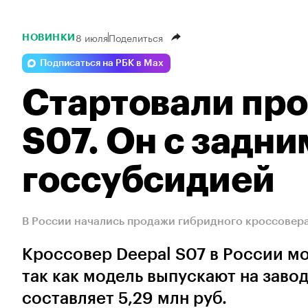
8 июля
Поделиться
НОВИНКИ
Подписаться на РБК в Max
Стартовали про
S07. Он с задн
госсубсидией
В России начались продажи гибридного кроссовера 
Кроссовер Deepal S07 в России мо
так как модель выпускают на заво
составляет 5,29 млн руб.