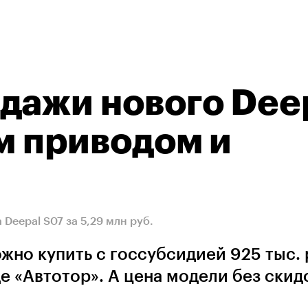
дажи нового Dee
им приводом и
Deepal S07 за 5,29 млн руб.
жно купить с госсубсидией 925 тыс. 
де «Автотор». А цена модели без скид