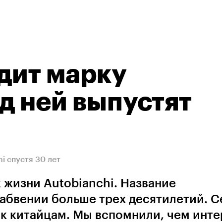
одит марку
д ней выпустят
i спустя 30 лет
к жизни Autobianchi. Название
абвении больше трех десятилетий. С
 к китайцам. Мы вспомнили, чем инт