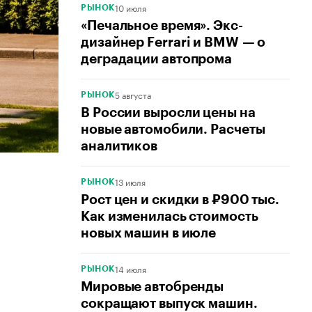
10 июля
РЫНОК
«Печальное время». Экс-
дизайнер Ferrari и BMW — о
деградации автопрома
5 августа
РЫНОК
В России выросли цены на
новые автомобили. Расчеты
аналитиков
13 июля
РЫНОК
Рост цен и скидки в ₽900 тыс.
Как изменилась стоимость
новых машин в июле
14 июля
РЫНОК
Мировые автобренды
сокращают выпуск машин.