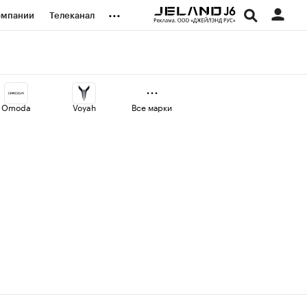
...
омпании
Телеканал
изионеры
дования
Omoda
Voyah
Все марки
наличной валюты