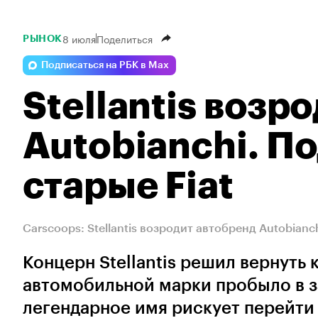
8 июля
Поделиться
РЫНОК
Подписаться на РБК в Max
Stellantis возр
Autobianchi. По
старые Fiat
Сarscoops: Stellantis возродит автобренд Autobianch
Концерн Stellantis решил вернуть 
автомобильной марки пробыло в з
легендарное имя рискует перейти