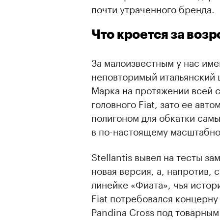
почти утраченного бренда.
Что кроется за воз
За малоизвестным у нас им
неповторимый итальянский 
Марка на протяжении всей с
головного Fiat, зато ее авт
полигоном для обкатки самы
в по-настоящему масштабно
Stellantis вывел на тесты 
новая версия, а, напротив, 
линейке «Фиата», чья истори
Fiat потребовался концерну 
Pandina Cross под товарным
00:00
/
00:00