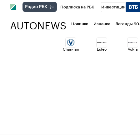
Подписка на РБК
Инвестиции
AUTONEWS
РБК Вино
Спорт
Школа управлени
Новинки
Изнанка
Легенды 90
Национальные проекты
Город
Ст
Changan
Esteo
Volga
Кредитные рейтинги
Франшизы
Проверка контрагентов
Политика