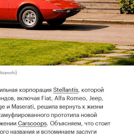
bianchi)
ильная корпорация
Stellantis
, которой
дов, включая Fiat, Alfa Romeo, Jeep,
ge и Maserati, решила вернуть к жизни
акамуфлированного прототипа новой
яжении
Сarscoops
. Объясняем, что стоит
ого названия и вспоминаем заслуги