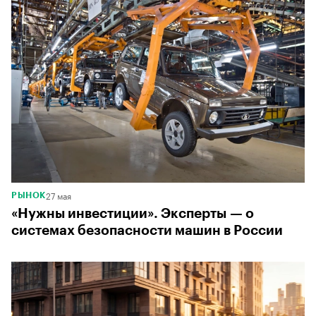
Т
о
п
27 мая
РЫНОК
«Нужны инвестиции». Эксперты — о
системах безопасности машин в России
5