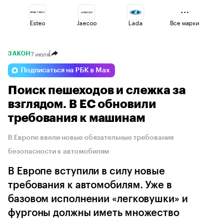
Esteo
Jaecoo
Lada
Все марки
7 июля
ЗАКОН
Volga
Changan
Haval
Подписаться на РБК в Max
Поиск пешеходов и слежка за
Geely
Omoda
Voyah
взглядом. В ЕС обновили
требования к машинам
В Европе ввели новые обязательные требования
безопасности к автомобилям
В Европе вступили в силу новые
требования к автомобилям. Уже в
базовом исполнении «легковушки» и
фургоны должны иметь множество