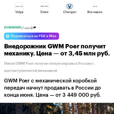
Volga
Esteo
Changan
Все марки
17 июня
НОВИНКИ
Jaecoo
Haval
Omoda
Подписаться на РБК в Max
Внедорожник GWM Poer получит
Lada
Voyah
Geely
механику. Цена — от 3,45 млн руб.
Пикап GWM Poer получит новую версию в России с
шестиступенчатой механикой
GWM Poer с механической коробкой
передач начнут продавать в России до
конца июня. Цена — от 3 449 000 руб.