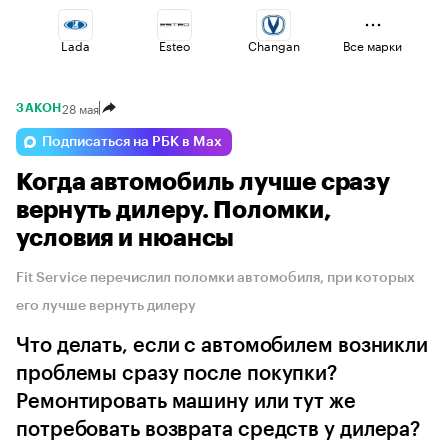
Lada
Esteo
Changan
Все марки
28 мая
ЗАКОН
Omoda
Voyah
Jaecoo
Подписаться на РБК в Max
Когда автомобиль лучше сразу
Haval
Volga
Geely
вернуть дилеру. Поломки,
условия и нюансы
Fit Service перечислил поломки автомобиля, при которых
его лучше вернуть дилеру
Что делать, если с автомобилем возникли
проблемы сразу после покупки?
Ремонтировать машину или тут же
потребовать возврата средств у дилера?