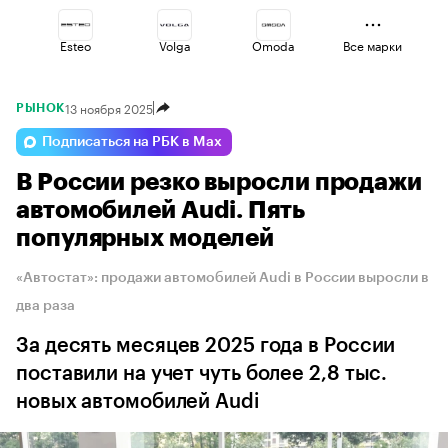
Esteo
Volga
Omoda
Все марки
13 ноября 2025
РЫНОК
Geely
Voyah
Haval
Подписаться на РБК в Max
В России резко выросли продажи
Changan
Jaecoo
Lada
автомобилей Audi. Пять
популярных моделей
«Автостат»: продажи автомобилей Audi в России выросли в
два раза
За десять месяцев 2025 года в России
поставили на учет чуть более 2,8 тыс.
новых автомобилей Audi