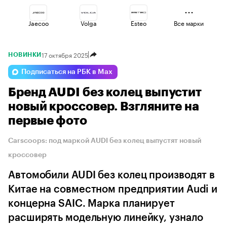
Jaecoo
Volga
Esteo
Все марки
17 октября 2025
НОВИНКИ
Haval
Omoda
Lada
Подписаться на РБК в Max
Бренд AUDI без колец выпустит
Voyah
Changan
Geely
новый кроссовер. Взгляните на
первые фото
Carscoops: под маркой AUDI без колец выпустят новый
кроссовер
Автомобили AUDI без колец производят в
Китае на совместном предприятии Audi и
концерна SAIC. Марка планирует
расширять модельную линейку, узнало