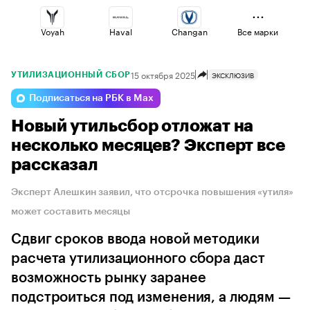
Voyah
Haval
Changan
Все марки
15 октября 2025
ЭКСКЛЮЗИВ
УТИЛИЗАЦИОННЫЙ СБОР
Volga
Lada
Omoda
Подписаться на РБК в Max
Новый утильсбор отложат на
Esteo
Geely
Jaecoo
несколько месяцев? Эксперт все
рассказал
Эксперт Алешкин заявил, что отсрочка повышения «утиля»
может составить месяцы
Сдвиг сроков ввода новой методики
расчета утилизационного сбора даст
возможность рынку заранее
подстроиться под изменения, а людям —