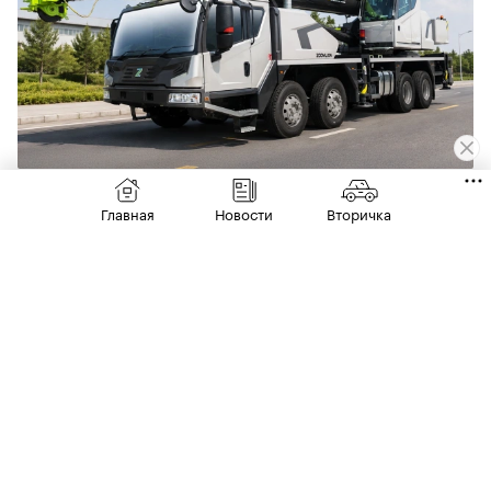
00:00
/
00:00
Zoomlion TC400V552R
(Фото: Zoomlion)
Главная
Новости
Вторичка
Кроме того, техника не была должным
образом оснащена задними и боковыми
защитными устройствами, а также системой
вызова экстренных служб. Ведомство
зафиксировало и ряд документарных
нарушений.
Производителям уже выданы предписания о
разработке плана устранения дефектов. Как