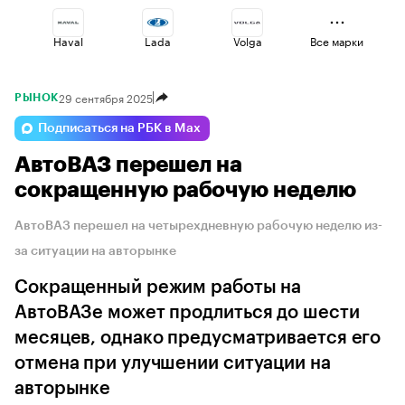
Haval
Lada
Volga
Все марки
29 сентября 2025
РЫНОК
Esteo
Geely
Jaecoo
Подписаться на РБК в Max
АвтоВАЗ перешел на
Omoda
Voyah
Changan
сокращенную рабочую неделю
АвтоВАЗ перешел на четырехдневную рабочую неделю из-
за ситуации на авторынке
Сокращенный режим работы на
АвтоВАЗе может продлиться до шести
месяцев, однако предусматривается его
отмена при улучшении ситуации на
авторынке