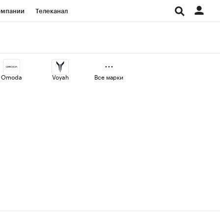
омпании
Телеканал
изионеры
дования
Omoda
Voyah
Все марки
Проверка контрагентов