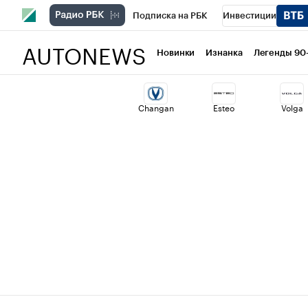
Подписка на РБК
Инвестиции
AUTONEWS
РБК Вино
Спорт
Школа управлени
Новинки
Изнанка
Легенды 90
Национальные проекты
Город
Ст
Changan
Esteo
Volga
Кредитные рейтинги
Франшизы
Политика
Экономика
Бизнес
Т