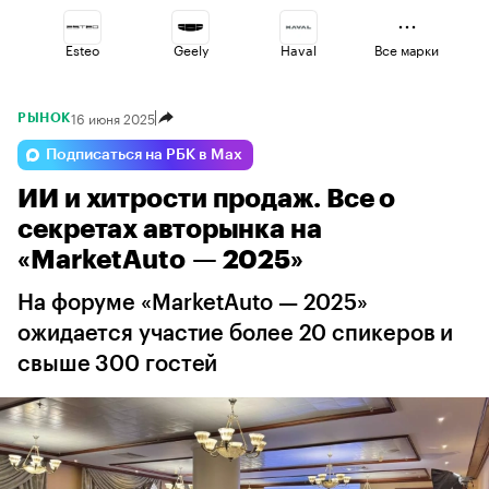
Esteo
Geely
Haval
Все марки
16 июня 2025
РЫНОК
Lada
Changan
Volga
Подписаться на РБК в Max
ИИ и хитрости продаж. Все о
Voyah
Jaecoo
Omoda
секретах авторынка на
«MarketAuto — 2025»
На форуме «MarketAuto — 2025»
ожидается участие более 20 спикеров и
свыше 300 гостей