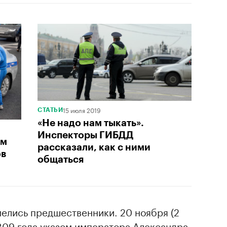
15 июля 2019
СТАТЬИ
«Не надо нам тыкать».
Инспекторы ГИБДД
ом
рассказали, как с ними
ов
общаться
мелись предшественники. 20 ноября (2
809 года указом императора Александра