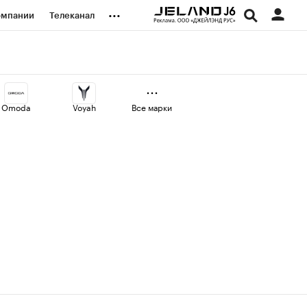
...
омпании
Телеканал
изионеры
дования
Omoda
Voyah
Все марки
наличной валюты