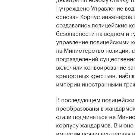
I учреждено Управление во
основан Корпус инженеров 
создавались полицейские к
безопасности на водном и г
управление полицейскими к
на Министерство полиции, а
подразделений существенно
включили конвоирование за
крепостных крестьян, набл
империи иностранными гра
В последующем полицейские
преобразованы в жандармски
стали подчиняться не Мини
корпусу жандармов. В июне 
империи появилась первая в