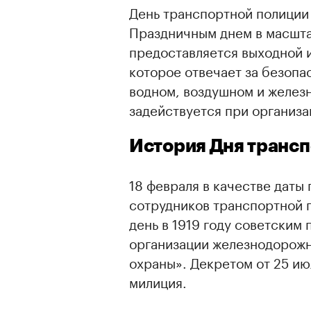
День транспортной полиции
Праздничным днем в масштаб
предоставляется выходной 
которое отвечает за безопа
водном, воздушном и желез
задействуется при организа
История Дня транс
18 февраля в качестве даты
сотрудников транспортной п
день в 1919 году советским
00:00
/
00:00
организации железнодорож
охраны». Декретом от 25 ию
милиция.