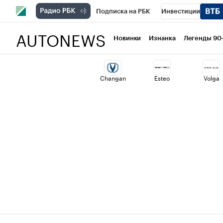
Подписка на РБК
Инвестиции
AUTONEWS
РБК Вино
Спорт
Школа управлени
Новинки
Изнанка
Легенды 90
Национальные проекты
Город
Ст
Changan
Esteo
Volga
Кредитные рейтинги
Франшизы
Проверка контрагентов
Политика