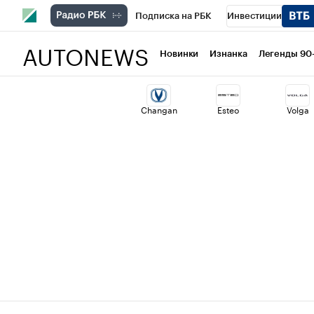
Подписка на РБК
Инвестиции
AUTONEWS
РБК Вино
Спорт
Школа управлени
Новинки
Изнанка
Легенды 90
Национальные проекты
Город
Ст
Changan
Esteo
Volga
Кредитные рейтинги
Франшизы
Политика
Экономика
Бизнес
Т