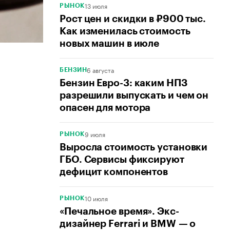
13 июля
РЫНОК
Рост цен и скидки в ₽900 тыс.
Как изменилась стоимость
новых машин в июле
6 августа
БЕНЗИН
Бензин Евро-3: каким НПЗ
разрешили выпускать и чем он
опасен для мотора
9 июля
РЫНОК
Выросла стоимость установки
ГБО. Сервисы фиксируют
дефицит компонентов
10 июля
РЫНОК
«Печальное время». Экс-
дизайнер Ferrari и BMW — о