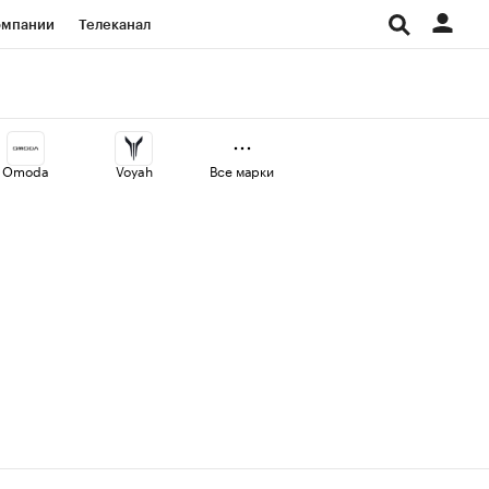
омпании
Телеканал
изионеры
дования
Omoda
Voyah
Все марки
Проверка контрагентов