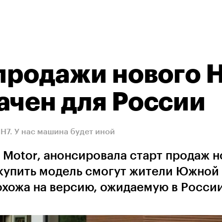
продажи нового H
ачен для России
 H7. У нас машина будет иной
l Motor, анонсировала старт продаж 
купить модель смогут жители Южной
хожа на версию, ожидаемую в Росси