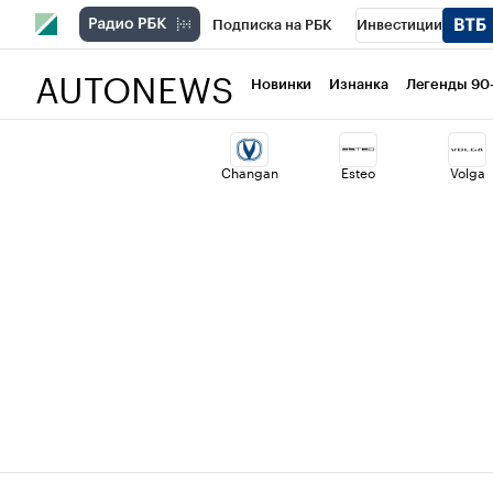
Подписка на РБК
Инвестиции
AUTONEWS
РБК Вино
Спорт
Школа управлени
Новинки
Изнанка
Легенды 90
Национальные проекты
Город
Ст
Changan
Esteo
Volga
Кредитные рейтинги
Франшизы
Политика
Экономика
Бизнес
Т