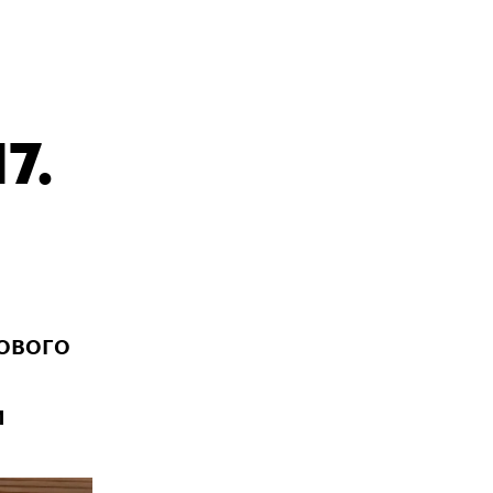
7.
нового
и