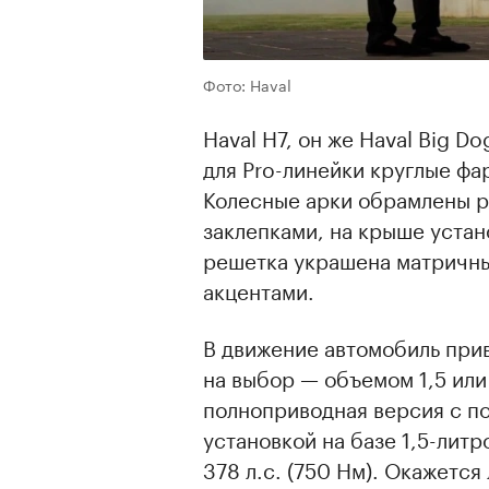
Фото: Haval
Haval H7, он же Haval Big D
для Pro-линейки круглые фа
Колесные арки обрамлены р
заклепками, на крыше уста
решетка украшена матричн
акцентами.
В движение автомобиль при
на выбор — объемом 1,5 или
полноприводная версия с п
установкой на базе 1,5-лит
378 л.с. (750 Нм). Окажется