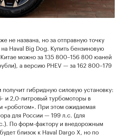
же не названа, но за отправную точку
 на Haval Big Dog. Купить бензиновую
 Китае можно за 135 800–156 800 юаней
 рубли), а версию PHEV — за 162 800–179
и получит гибридную силовую установку:
5- и 2,0-литровый турбомоторы в
м «роботом». При этом ожидаемая
ра для России — 199 л.с. (для
.с.). По форм-фактору и внедорожным
удет близок к Haval Dargo X, но по