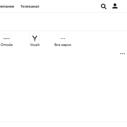
омпании
Телеканал
изионеры
дования
Omoda
Voyah
Все марки
Проверка контрагентов