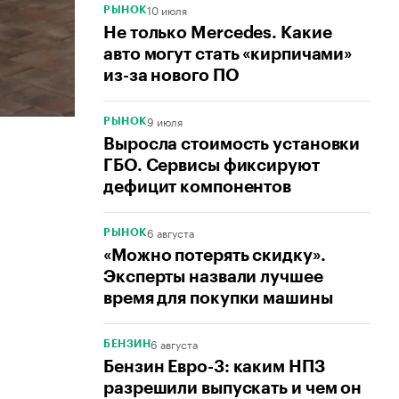
10 июля
РЫНОК
Не только Mercedes. Какие
авто могут стать «кирпичами»
из-за нового ПО
9 июля
РЫНОК
Выросла стоимость установки
ГБО. Сервисы фиксируют
дефицит компонентов
6 августа
РЫНОК
«Можно потерять скидку».
Эксперты назвали лучшее
время для покупки машины
6 августа
БЕНЗИН
Бензин Евро-3: каким НПЗ
разрешили выпускать и чем он