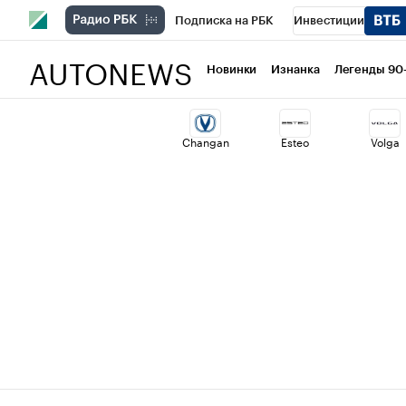
Подписка на РБК
Инвестиции
AUTONEWS
РБК Вино
Спорт
Школа управлени
Новинки
Изнанка
Легенды 90
Национальные проекты
Город
Ст
Changan
Esteo
Volga
Кредитные рейтинги
Франшизы
Проверка контрагентов
Политика