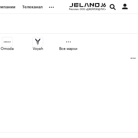
...
омпании
Телеканал
изионеры
дования
Omoda
Voyah
Все марки
наличной валюты