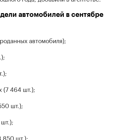
дели автомобилей в сентябре
проданных автомобиля);
);
.);
 (7 464 шт.);
550 шт.);
шт.);
 850 шт.);