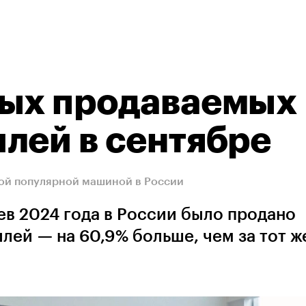
мых продаваемых
лей в сентябре
амой популярной машиной в России
ев 2024 года в России было продано
илей — на 60,9% больше, чем за тот ж