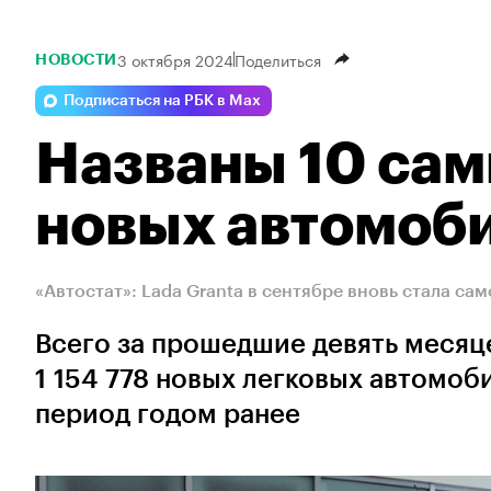
3 октября 2024
Поделиться
НОВОСТИ
Подписаться на РБК в Max
Названы 10 са
новых автомоби
«Автостат»: Lada Granta в сентябре вновь стала с
Всего за прошедшие девять месяц
1 154 778 новых легковых автомоб
период годом ранее